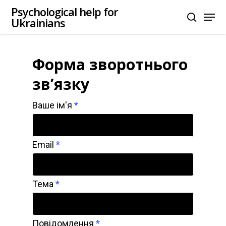
Skip
Psychological help for
Menu
Ukrainians
search
to
main
content
Форма зворотнього
зв’язку
Contact
Ваше ім'я
*
Us
Email
*
Тема
*
Повідомлення
*